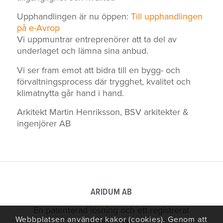
Upphandlingen är nu öppen:
Till upphandlingen
på e-Avrop
Vi uppmuntrar entreprenörer att ta del av
underlaget och lämna sina anbud.
Vi ser fram emot att bidra till en bygg- och
förvaltningsprocess där trygghet, kvalitet och
klimatnytta går hand i hand.
Arkitekt Martin Henriksson, BSV arkitekter &
ingenjörer AB
ARIDUM AB
En patenterad lösning och ett registrerat
Webbplatsen använder kakor (cookies). Genom att
varumärke.