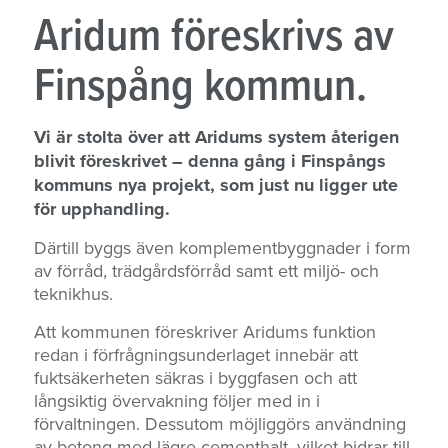
Aridum föreskrivs av
Finspång kommun.
Vi är stolta över att Aridums system återigen
blivit föreskrivet – denna gång i Finspångs
kommuns nya projekt, som just nu ligger ute
för upphandling.
Därtill byggs även komplementbyggnader i form
av förråd, trädgårdsförråd samt ett miljö- och
teknikhus.
Att kommunen föreskriver Aridums funktion
redan i förfrågningsunderlaget innebär att
fuktsäkerheten säkras i byggfasen och att
långsiktig övervakning följer med in i
förvaltningen. Dessutom möjliggörs användning
av betong med lägre cementhalt, vilket bidrar till